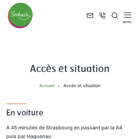
F
+
J
o
3
e
MENU
r
3
r
M
m
(
e
a
u
0
c
i
l
)
h
r
Accès et situation
a
3
e
i
i
8
r
e
r
8
c
d
Accueil
Accès et situation
e
9
h
e
d
4
e
S
e
7
En voiture
e
C
4
e
o
0
A 45 minutes de Strasbourg en passant par la A4
b
n
6
puis par Haguenau
a