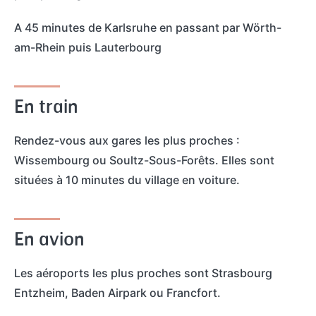
t
c
A 45 minutes de Karlsruhe en passant par Wörth-
a
h
am-Rhein puis Lauterbourg
c
t
En train
Rendez-vous aux gares les plus proches :
Wissembourg ou Soultz-Sous-Forêts. Elles sont
situées à 10 minutes du village en voiture.
En avion
Les aéroports les plus proches sont Strasbourg
Entzheim, Baden Airpark ou Francfort.