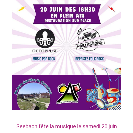
t
c
a
h
c
t
Seebach fête la musique le samedi 20 juin