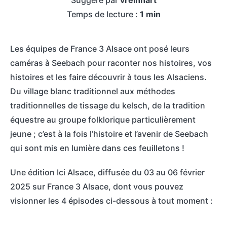
Suggéré par
vreinhart
t
c
Temps de lecture :
1 min
a
h
c
Les équipes de France 3 Alsace ont posé leurs
t
caméras à Seebach pour raconter nos histoires, vos
histoires et les faire découvrir à tous les Alsaciens.
Du village blanc traditionnel aux méthodes
traditionnelles de tissage du kelsch, de la tradition
équestre au groupe folklorique particulièrement
jeune ; c’est à la fois l’histoire et l’avenir de Seebach
qui sont mis en lumière dans ces feuilletons !
Une édition Ici Alsace, diffusée du 03 au 06 février
2025 sur France 3 Alsace, dont vous pouvez
visionner les 4 épisodes ci-dessous à tout moment :