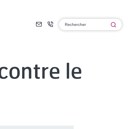
F
+
Rech
o
3
r
3
m
(
contre le
u
0
l
)
a
3
i
8
r
8
e
9
d
4
e
7