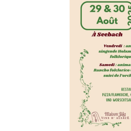
e
b
a
c
h