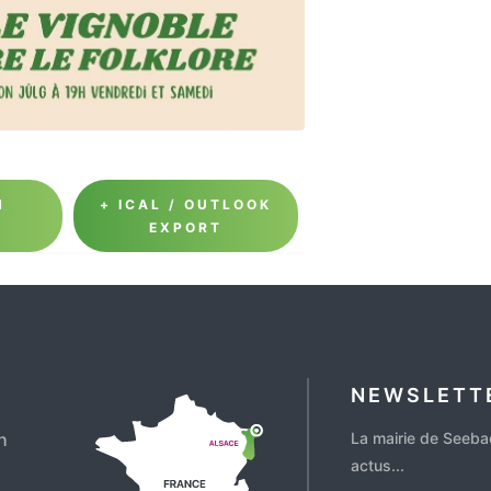
N
+ ICAL / OUTLOOK
EXPORT
NEWSLETT
h
La mairie de Seeba
actus...