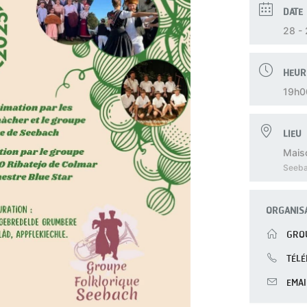
DATE
28 -
HEUR
19h0
LIEU
Mais
Seeb
ORGANIS
GROU
TÉL
EMAI