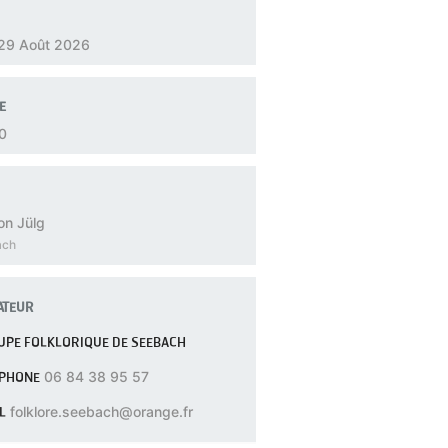
C
4
 29 Août 2026
o
0
n
6
E
t
0
a
c
t
on Jülg
ach
ATEUR
PE FOLKLORIQUE DE SEEBACH
ÉPHONE
06 84 38 95 57
L
folklore.seebach@orange.fr