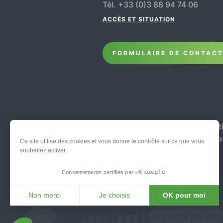
Tél. +33 (0)3 88 94 74 06
ACCÈS ET SITUATION
FORMULAIRE DE CONTAC
Plan du site
-
Mentions légales
-
Déclarati
Ce site est protégé par reC
Ce site utilise des cookies et vous donne le contrôle sur ce que vous
souhaitez activer.
Consentements certifiés par
Non merci
Je choisis
OK pour moi
Axeptio consent
Plateforme de Gestion du Consentement : Personnali