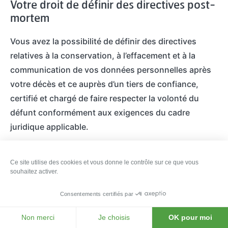
Votre droit de définir des directives post-
mortem
Vous avez la possibilité de définir des directives
relatives à la conservation, à l’effacement et à la
communication de vos données personnelles après
votre décès et ce auprès d’un tiers de confiance,
certifié et chargé de faire respecter la volonté du
défunt conformément aux exigences du cadre
juridique applicable.
Les modalités d’exercice de vos droits
Ce site utilise des cookies et vous donne le contrôle sur ce que vous
souhaitez activer.
Tous les droits énumérés ci-avant peuvent être
Consentements certifiés par
exercés :
Non merci
Je choisis
OK pour moi
par courrier postal à l’adresse suivante : Place de