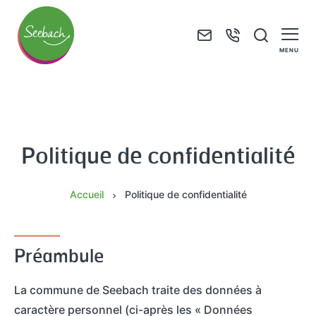
F
+
J
o
3
e
MENU
r
3
r
M
m
(
e
a
u
0
c
i
l
)
h
r
Politique de confidentialité
a
3
e
i
i
8
r
e
r
8
c
d
Accueil
Politique de confidentialité
e
9
h
e
d
4
e
S
e
7
Préambule
e
C
4
e
o
0
La commune de Seebach traite des données à
b
n
6
caractère personnel (ci-après les « Données
a