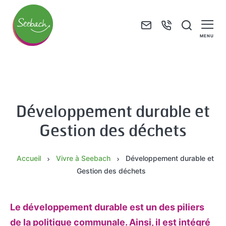
F
+
J
o
3
e
MENU
r
3
r
M
m
(
e
a
u
0
c
i
l
)
h
r
Développement durable et
a
3
e
i
i
8
r
e
Gestion des déchets
r
8
c
d
e
9
h
e
Accueil
Vivre à Seebach
Développement durable et
d
4
e
S
Gestion des déchets
e
7
e
C
4
e
o
0
Le développement durable est un des piliers
b
n
6
de la politique communale. Ainsi, il est intégré
a