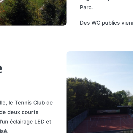
Parc.
Des WC publics vienn
e
lle, le Tennis Club de
 de deux courts
’un éclairage LED et
isé.