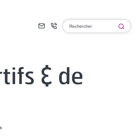
F
+
Rech
o
3
r
3
m
(
ifs & de
u
0
l
)
a
3
i
8
r
8
e
9
d
4
s
e
7